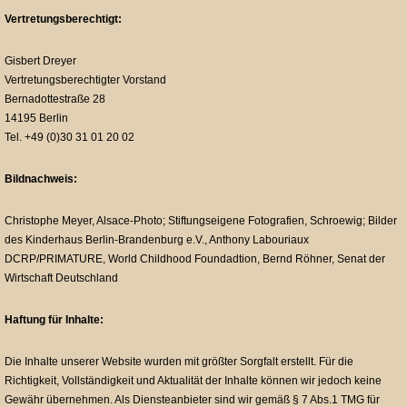
Vertretungsberechtigt:
Gisbert Dreyer
Vertretungsberechtigter Vorstand
Bernadottestraße 28
14195 Berlin
Tel. +49 (0)30 31 01 20 02
Bildnachweis:
Christophe Meyer, Alsace-Photo; Stiftungseigene Fotografien, Schroewig; Bilder
des Kinderhaus Berlin-Brandenburg e.V., Anthony Labouriaux
DCRP/PRIMATURE, World Childhood Foundadtion, Bernd Röhner, Senat der
Wirtschaft Deutschland
Haftung für Inhalte:
Die Inhalte unserer Website wurden mit größter Sorgfalt erstellt. Für die
Richtigkeit, Vollständigkeit und Aktualität der Inhalte können wir jedoch keine
Gewähr übernehmen. Als Diensteanbieter sind wir gemäß § 7 Abs.1 TMG für