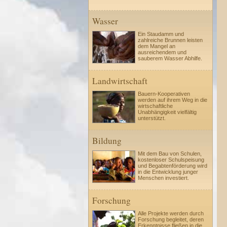
Wasser
Ein Staudamm und
zahlreiche Brunnen leisten
dem Mangel an
ausreichendem und
sauberem Wasser Abhilfe.
Landwirtschaft
Bauern-Kooperativen
werden auf ihrem Weg in die
wirtschaftliche
Unabhängigkeit vielfältig
unterstützt.
Bildung
Mit dem Bau von Schulen,
kostenloser Schulspeisung
und Begabtenförderung wird
in die Entwicklung junger
Menschen investiert.
Forschung
Alle Projekte werden durch
Forschung begleitet, deren
Erkenntnisse fließen in die