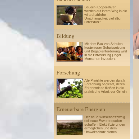
Bauern-Kooperativen
werden auf ihrem Weg in die
wirtschaftliche
Unabhängigkeit vielfältig
unterstützt.
Bildung
Mit dem Bau von Schulen,
kostenloser Schulspeisung
und Begabtenförderung wird
in die Entwicklung junger
Menschen investiert.
Forschung
Alle Projekte werden durch
Forschung begleitet, deren
Erkenntnisse fließen in die
praktische Arbeit vor Ort ein.
Erneuerbare Energien
Der neue Wirtschaftszweig
soll neue Erwerbsquellen
schaffen, Elektrifizierungen
ermöglichen und dem
Umweltschutz dienen.