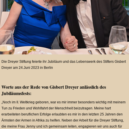
Die Dreyer Stiftung feierte ihr Jubiläum und das Lebenswerk des Stifters Gisbert
Dreyer am 24.Juni 2023 in Berlin
Worte aus der Rede von Gisbert Dreyer anlässlich des
Jubiläumsfests:
„Noch im II. Weltkrieg geboren, war es mir immer besonders wichtig mit meinem
Tun zu Frieden und Wohlfahrt der Menschheit beizutragen. Meine hart
erarbeiteten beruflichen Erfolge erlaubten es mir in den letzten 25 Jahren den
Ärmsten der Armen in Afrika zu helfen. Neben der Arbeit für die Dreyer Stiftung,
die meine Frau Jenny und ich gemeinsam leiten, engagieren wir uns auch für